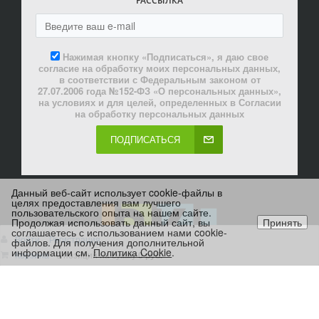
РАССЫЛКА
Нажимая кнопку «Подписаться», я даю свое
согласие на обработку моих персональных данных,
в соответствии с Федеральным законом от
27.07.2006 года №152-ФЗ «О персональных данных»,
на условиях и для целей, определенных в Согласии
на обработку персональных данных
ПОДПИСАТЬСЯ
Данный веб-сайт использует cookie-файлы в
целях предоставления вам лучшего
пользовательского опыта на нашем сайте.
Продолжая использовать данный сайт, вы
Принять
соглашаетесь с использованием нами cookie-
Войти
Регистрация
файлов. Для получения дополнительной
информации см.
Политика Cookie
.
Корзина
0 позиций
на сумму
0 руб.