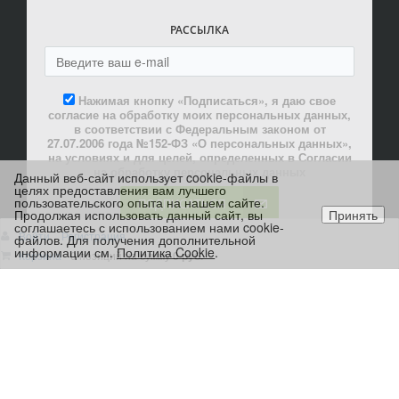
РАССЫЛКА
Нажимая кнопку «Подписаться», я даю свое
согласие на обработку моих персональных данных,
в соответствии с Федеральным законом от
27.07.2006 года №152-ФЗ «О персональных данных»,
на условиях и для целей, определенных в Согласии
на обработку персональных данных
Данный веб-сайт использует cookie-файлы в
целях предоставления вам лучшего
пользовательского опыта на нашем сайте.
ПОДПИСАТЬСЯ
Продолжая использовать данный сайт, вы
Принять
соглашаетесь с использованием нами cookie-
Войти
Регистрация
файлов. Для получения дополнительной
информации см.
Политика Cookie
.
Корзина
0 позиций
на сумму
0 руб.