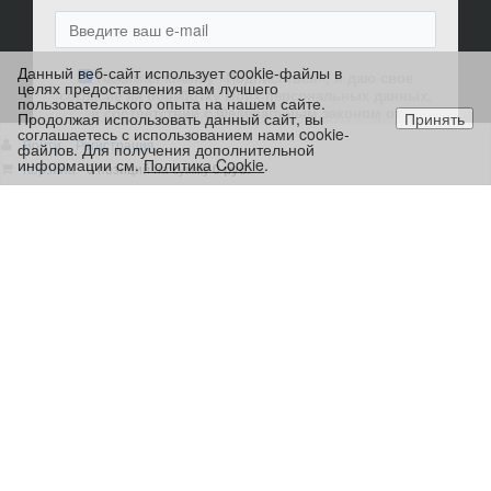
Данный веб-сайт использует cookie-файлы в
Нажимая кнопку «Подписаться», я даю свое
целях предоставления вам лучшего
согласие на обработку моих персональных данных,
пользовательского опыта на нашем сайте.
в соответствии с Федеральным законом от
Продолжая использовать данный сайт, вы
Принять
27.07.2006 года №152-ФЗ «О персональных данных»,
соглашаетесь с использованием нами cookie-
Войти
Регистрация
на условиях и для целей, определенных в Согласии
файлов. Для получения дополнительной
информации см.
Политика Cookie
.
на обработку персональных данных
Корзина
0 позиций
на сумму
0 руб.
ПОДПИСАТЬСЯ
8 (3412) 570-155