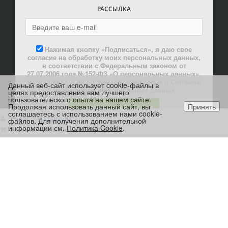
РАССЫЛКА
Нажимая кнопку «Подписаться», я даю свое
согласие на обработку моих персональных данных,
в соответствии с Федеральным законом от
27.07.2006 года №152-ФЗ «О персональных данных»,
на условиях и для целей, определенных в Согласии
Данный веб-сайт использует cookie-файлы в
на обработку персональных данных
целях предоставления вам лучшего
пользовательского опыта на нашем сайте.
Продолжая использовать данный сайт, вы
Принять
ПОДПИСАТЬСЯ
соглашаетесь с использованием нами cookie-
Войти
Регистрация
файлов. Для получения дополнительной
информации см.
Политика Cookie
.
Корзина
0 позиций
на сумму
0 руб.