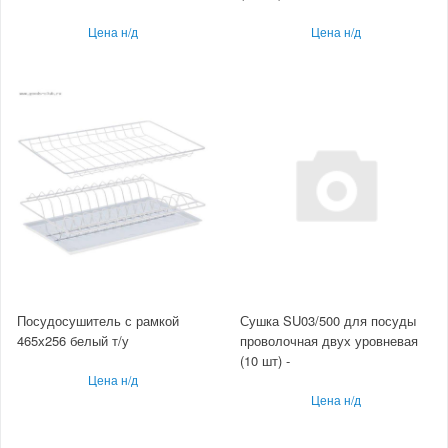
Цена н/д
Цена н/д
Посудосушитель с рамкой
Сушка SU03/500 для посуды
465х256 белый т/у
проволочная двух уровневая
(10 шт) -
Цена н/д
Цена н/д