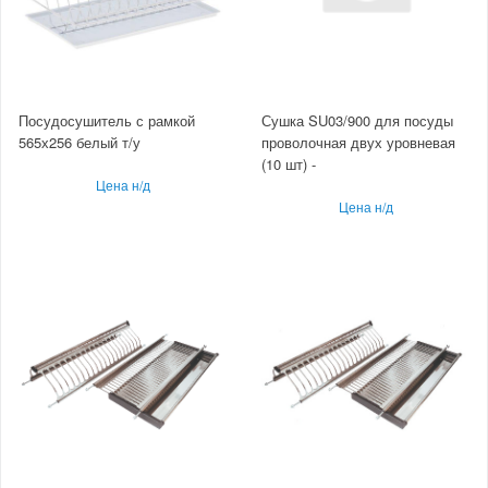
Посудосушитель с рамкой
Сушка SU03/900 для посуды
565х256 белый т/у
проволочная двух уровневая
(10 шт) -
Цена н/д
Цена н/д