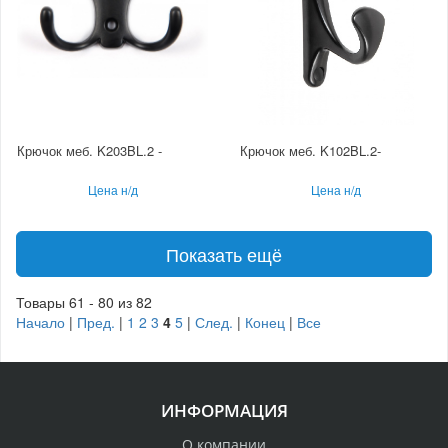
Крючок меб. K203BL.2 -
Крючок меб. K102BL.2-
Цена н/д
Цена н/д
Показать ещё
Товары 61 - 80 из 82
Начало
|
Пред.
|
1
2
3
4
5
|
След.
|
Конец
|
Все
ИНФОРМАЦИЯ
О компании