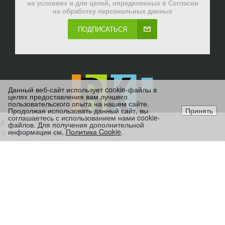
на условиях и для целей, определенных в Согласии
на обработку персональных данных
ПОДПИСАТЬСЯ
Данный веб-сайт использует cookie-файлы в
целях предоставления вам лучшего
пользовательского опыта на нашем сайте.
Продолжая использовать данный сайт, вы
Принять
соглашаетесь с использованием нами cookie-
Войти
Регистрация
файлов. Для получения дополнительной
информации см.
Политика Cookie
.
Корзина
0 позиций
на сумму
0 руб.
8 (3412) 570-155
656571@td-viktor.com
ВРЕМЯ РАБОТЫ: ПН-ПТ 8-17, БЕЗ ОБЕДА.
ВЫХОДНЫЕ СБ-ВС.
Персональный раздел