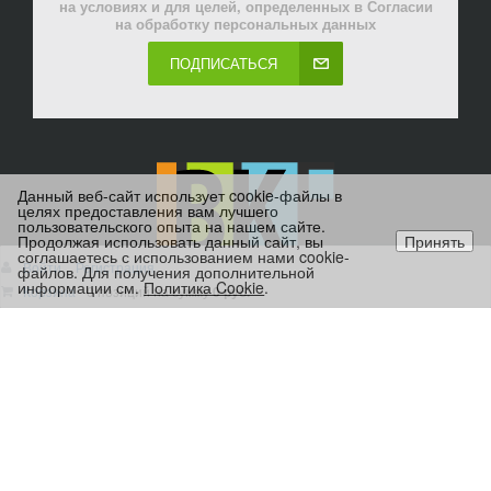
на условиях и для целей, определенных в Согласии
на обработку персональных данных
ПОДПИСАТЬСЯ
Данный веб-сайт использует cookie-файлы в
целях предоставления вам лучшего
пользовательского опыта на нашем сайте.
Продолжая использовать данный сайт, вы
Принять
соглашаетесь с использованием нами cookie-
Войти
Регистрация
файлов. Для получения дополнительной
информации см.
Политика Cookie
.
Корзина
0 позиций
на сумму
0 руб.
8 (3412) 570-155
656571@td-viktor.com
ВРЕМЯ РАБОТЫ: ПН-ПТ 8-17, БЕЗ ОБЕДА.
ВЫХОДНЫЕ СБ-ВС.
Персональный раздел