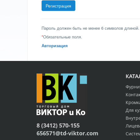
Пароль должен быть не менее 6 символов длиной.
*
Обязательные поля.
Авторизация
КАТА
Фурни
Конта
Кромк
Для ку
Внутр
8 (3412) 570-155
Лицев
656571@td-viktor.com
Систе